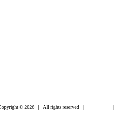
Copyright © 2026 | All rights reserved |
Impressum
|
Datenschut
Design by Irena Brodziak