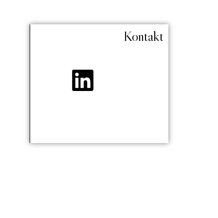
Kontakt
mail@irena-va.com
z