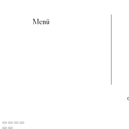
Menü
Home
About
Portfolio
Blog